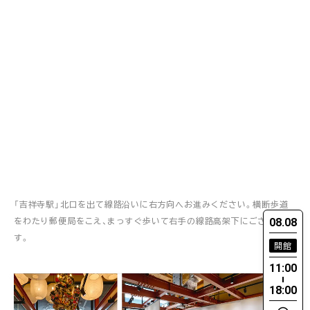
「吉祥寺駅」北口を出て線路沿いに右方向へお進みください。横断歩道
08.08
をわたり郵便局をこえ、まっすぐ歩いて右手の線路高架下にございま
す。
開館
11:00
18:00