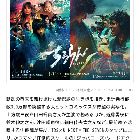
©橋本エイジ・梅村真也／コアミックス ©THE SEVEN
動乱の幕末を駆け抜けた新撰組の生き様を描き、累計発行部
数300万部を突破する大ヒットコミックスが待望の実写化。
土方歳三役を山田裕貴さんが主演で務めるほか、近藤勇役に
鈴木伸之さん、沖田総司役に細田佳央太さんなど、最前線で活
躍する俳優陣が集結。TBS×U-NEXT×THE SEVENのタッグによ
り、かつてない圧倒的スケールの「ジャパニーズ・ソードアク