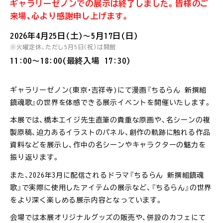
ギャラリーゼノンでの展示は終了しました。皆様のご
来場、心より感謝申し上げます。
2026年4月25日(土)〜5月17日(日)
※火曜定休、ただし5月5日(祝)は開館
11:00〜18:00(最終入場 17:30)
ギャラリーゼノン(東京・吉祥寺)にて漫画『ちるらん 新撰組
鎮魂歌』の世界を体感できる展示イベントを開催いたします。
本展では、橋本エイジ先生直筆の貴重な原画や、名シーンの複
製原稿、迫力あるイラストのパネル、創作の軌跡に触れる作品
資料などを展示し、作中の名シーンやキャラクターの魅力を
振り返ります。
また、2026年3月に配信されるドラマ『ちるらん 新撰組鎮魂
歌』で実際に使用したアイテムの展示など、『ちるらん』の世界
をより深く楽しめる展示内容となっています。
会場では本展オリジナルグッズの販売や、併設のカフェにて