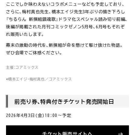
ここでしか味わえないコラボメニューなども予定しており、
さらに、梅村真也先生、橋本エイジ先生3年ぶりの描き下ろし
『ちるらん 新撰組鎮魂歌』ドラマ化スペシャル読み切り前編、
後編が掲載された月刊コミックゼノン5月号、6月号もそれぞ
れ販売いたします。
幕末の激動の時代を、新撰組が命を懸けて駆け抜けた物語。
ぜひ会場でご体感ください。
主催：コアミックス
©橋本エイジ・梅村真也／コアミックス
前売り券、特典付きチケット発売開始日
2026年4月3日(金)18:00〜予定
チケット販売サイトへ