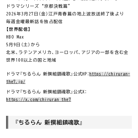
ドラマシリーズ“京都決戦篇”
2026年3月27日（金）江戸青春篇の地上波放送終了後より
毎週金曜最新話を独占配信
【世界配信】
HBO Max
5月9日（土）から
北米、ラテンアメリカ、ヨーロッパ、アジアの一部を含む全
世界100以上の国と地域
ドラマ『ちるらん 新撰組鎮魂歌』公式HP：
https://chiruran-
the7.jp/
ドラマ『ちるらん 新撰組鎮魂歌』公式X：
https://x.com/chiruran_the7
『ちるらん 新撰組鎮魂歌』