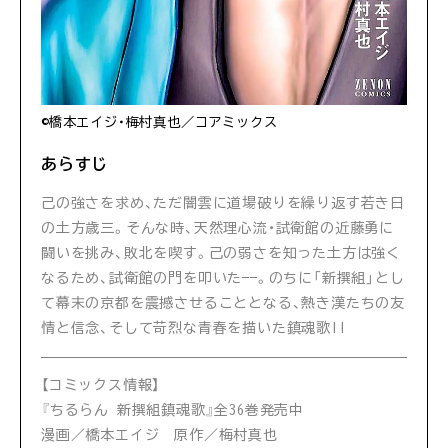
©橋本エイジ・梅村真也／コアミックス
あらすじ
己の強さを求め、ただ闇雲に道場破りを繰り返す若き日
の土方歳三。そんな時、天然理心流・試衛館の近藤勇に
闘いを挑み、敗北を喫す。己の弱さを知った土方は強く
なるため、試衛館の門を叩いた——。のちに「新撰組」とし
て幕末の京都を震撼させることとなる、熱き漢たちの友
情と信念、そして苛烈な青春を描いた鎮魂歌!!
【コミックス情報】
『ちるらん 新撰組鎮魂歌』全36巻発売中
漫画／橋本エイジ 原作／梅村真也