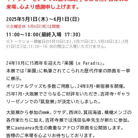
来場、心より感謝申し上げます。
2025年5月1日(木)〜6月1日(日)
※火曜定休 5月6日(祝)は開館
11:00〜18:00(最終入場 17:30)
※トークショー開催日の5月10日(土)、5月17日(土)、5月24日(土)、5月
31日(土)は、13:30〜16:00の間はご入場いただけません。
24年10月に15周年を迎えた『楽園 Le Paradis』。
本展では『楽園』に執筆されてこられた歴代作家の原画を一挙
に展示。
オリジナルグッズも多数ご用意し、24年8月・新宿展を開催。
25年1月・大阪展でさらなるご好評をいただき、吉祥寺・ギャラ
リーゼノンでの「凱旋展」が決定いたしました。
大阪展から参加のmmk、クサダ、西UKO、箕田海道、横槍メンゴの
各作家たちに加え、吉祥寺展では浅田弘幸先生が新たに参加。
更にpanpanya先生の貴重なアナログ原画を公開致します。
皆様のご来場を心よりお待ちしております。